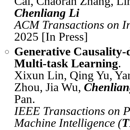
Cai, Chaoran Zhang, Li
Chenliang Li
ACM Transactions on In
2025 [In Press]
Generative Causality-
Multi-task Learning
.
Xixun Lin, Qing Yu, Ya
Zhou, Jia Wu,
Chenlian
Pan.
IEEE Transactions on P
Machine Intelligence (
T