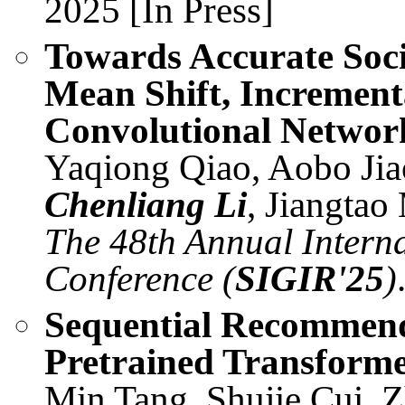
2025 [In Press]
Towards Accurate Soci
Mean Shift, Incremen
Convolutional Networ
Yaqiong Qiao, Aobo Jia
Chenliang Li
, Jiangtao
The 48th Annual Inter
Conference (
SIGIR'25
)
Sequential Recommen
Pretrained Transform
Min Tang, Shujie Cui, Z