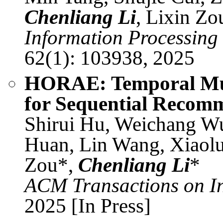
Chenliang Li
, Lixin Zo
Information Processin
62(1): 103938, 2025
HORAE: Temporal Mult
for Sequential Recom
Shirui Hu, Weichang Wu
Huan, Lin Wang, Xiaolu
Zou*,
Chenliang Li
*
ACM Transactions on In
2025 [In Press]