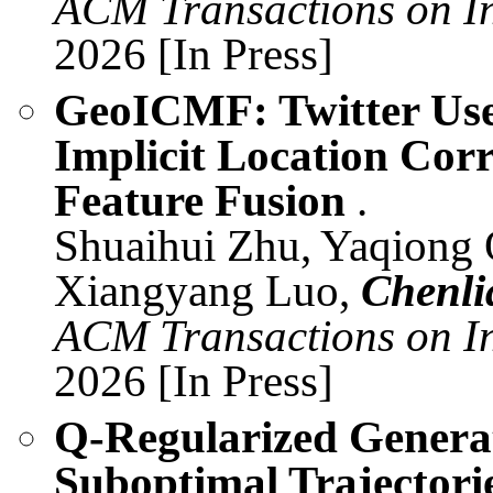
ACM Transactions on In
2026 [In Press]
GeoICMF: Twitter Use
Implicit Location Corr
Feature Fusion
.
Shuaihui Zhu, Yaqiong 
Xiangyang Luo,
Chenli
ACM Transactions on In
2026 [In Press]
Q-Regularized Genera
Suboptimal Trajectorie