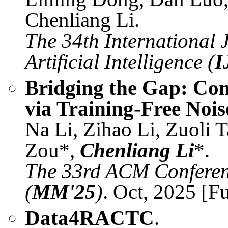
Chenliang Li.
The 34th International 
Artificial Intelligence (
I
Bridging the Gap: Con
via Training-Free Noi
Na Li, Zihao Li, Zuoli 
Zou*,
Chenliang Li
*.
The 33rd ACM Conferen
(
MM'25
)
. Oct, 2025 [Fu
Data4RACTC
.