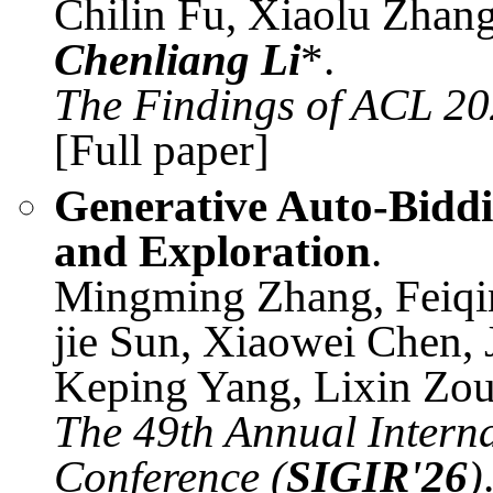
Chilin Fu, Xiaolu Zha
Chenliang Li
*.
The Findings of ACL 20
[Full paper]
Generative Auto-Biddi
and Exploration
.
Mingming Zhang, Feiqi
jie Sun, Xiaowei Chen, 
Keping Yang, Lixin Zo
The 49th Annual Inter
Conference (
SIGIR'26
)