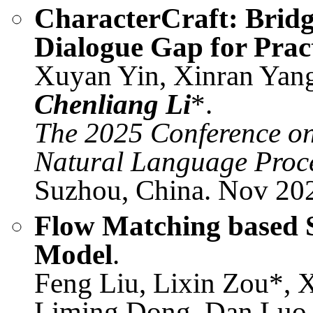
CharacterCraft: Bridg
Dialogue Gap for Prac
Xuyan Yin, Xinran Yang
Chenliang Li
*.
The 2025 Conference o
Natural Language Proce
Suzhou, China. Nov 202
Flow Matching based 
Model
.
Feng Liu, Lixin Zou*, 
Liming Dong, Dan Luo,