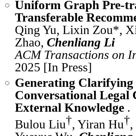
Uniform Graph Pre-tr
Transferable Recomm
Qing Yu, Lixin Zou*, 
Zhao,
Chenliang Li
ACM Transactions on In
2025 [In Press]
Generating Clarifying
Conversational Legal 
External Knowledge
.
†
†
Bulou Liu
, Yiran Hu
,