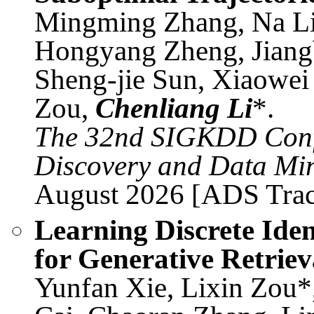
Mingming Zhang, Na Li
Hongyang Zheng, Jiang
Sheng-jie Sun, Xiaowei
Zou,
Chenliang Li
*.
The 32nd SIGKDD Conf
Discovery and Data Min
August 2026 [ADS Tra
Learning Discrete Iden
for Generative Retrie
Yunfan Xie, Lixin Zou