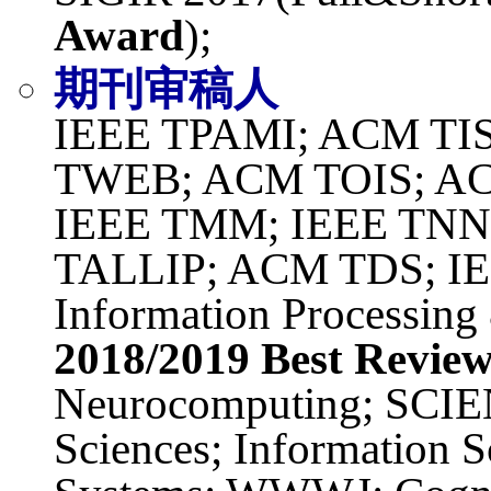
Award
);
期刊审稿人
IEEE TPAMI; ACM T
TWEB; ACM TOIS; AC
IEEE TMM; IEEE TNN
TALLIP; ACM TDS; IE
Information Processin
2018/2019 Best Revie
Neurocomputing; SCI
Sciences; Information S