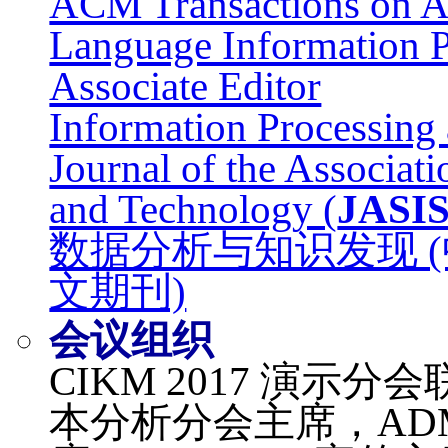
ACM Transactions on A
Language Information P
Associate Editor
Information Processing
Journal of the Associat
and Technology (
JASI
数据分析与知识发现 (中
文期刊)
会议组织
CIKM 2017 演示分会
本分析分会主席，ADM