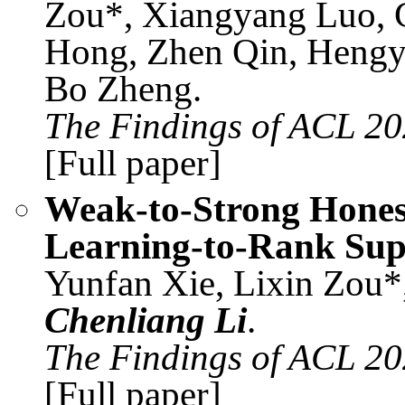
Zou*, Xiangyang Luo, 
Hong, Zhen Qin, Heng
Bo Zheng.
The Findings of ACL 20
[Full paper]
Weak-to-Strong Hones
Learning-to-Rank Sup
Yunfan Xie, Lixin Zou*
Chenliang Li
.
The Findings of ACL 20
[Full paper]