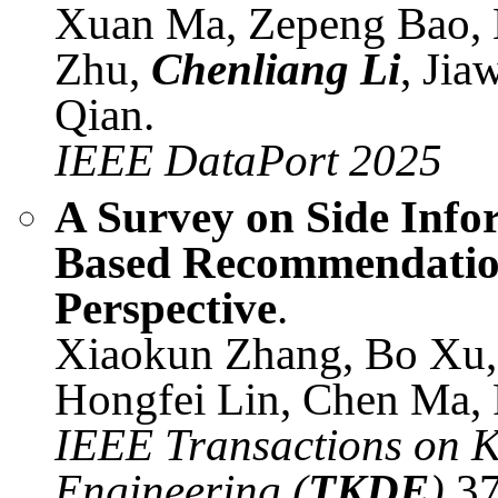
Xuan Ma, Zepeng Bao,
Zhu,
Chenliang Li
, Jia
Qian.
IEEE DataPort 2025
A Survey on Side Info
Based Recommendatio
Perspective
.
Xiaokun Zhang, Bo Xu
Hongfei Lin, Chen Ma,
IEEE Transactions on 
Engineering (
TKDE
)
37